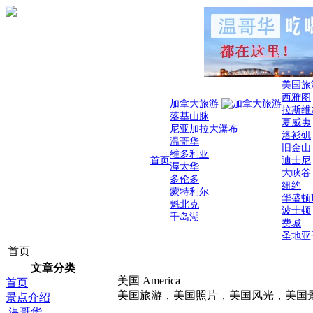
美国旅
西雅图
加拿大旅游
拉斯维
落基山脉
夏威夷
尼亚加拉大瀑布
洛衫矶
温哥华
旧金山
维多利亚
首页
迪士尼
渥太华
大峡谷
多伦多
纽约
蒙特利尔
华盛顿
魁北克
波士顿
千岛湖
费城
圣地亚
首页
文章分类
美国 America
首页
美国旅游，美国照片，美国风光，美国
景点介绍
温哥华