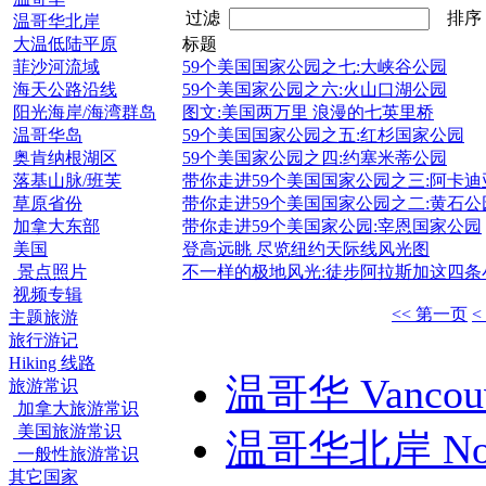
过滤
排
温哥华北岸
大温低陆平原
标题
菲沙河流域
59个美国国家公园之七:大峡谷公园
海天公路沿线
59个美国家公园之六:火山口湖公园
阳光海岸/海湾群岛
图文:美国两万里 浪漫的七英里桥
温哥华岛
59个美国国家公园之五:红杉国家公园
奥肯纳根湖区
59个美国家公园之四:约塞米蒂公园
落基山脉/班芙
带你走进59个美国国家公园之三:阿卡
草原省份
带你走进59个美国国家公园之二:黄石公
加拿大东部
带你走进59个美国家公园:宰恩国家公园
美国
登高远眺 尽览纽约天际线风光图
景点照片
不一样的极地风光:徒步阿拉斯加这四条
视频专辑
<< 第一页
<
主题旅游
旅行游记
Hiking 线路
温哥华 Vancou
旅游常识
加拿大旅游常识
美国旅游常识
温哥华北岸 North 
一般性旅游常识
其它国家