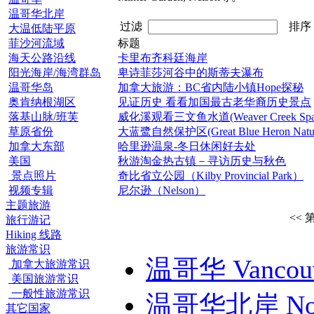
温哥华北岸
过滤
排
大温低陆平原
菲沙河流域
标题
海天公路沿线
卡里布齐科廷海岸
阳光海岸/海湾群岛
卑诗菲莎河谷中的斯蒂夫瀑布
温哥华岛
加拿大旅游：BC省内陆小镇Hope探秘
奥肯纳根湖区
见证历史 看看加国最古老华裔历史景点
落基山脉/班芙
威化溪观看三文鱼水道(Weaver Creek Spawn
草原省份
大蓝鹭自然保护区(Great Blue Heron Nature
加拿大东部
哈里逊温泉-冬日休闲好去处
美国
秋游淘金热古镇－寻访历史与秋色
景点照片
奇比省立公园（Kilby Provincial Park）
视频专辑
尼尔逊（Nelson）
主题旅游
<< 
旅行游记
Hiking 线路
旅游常识
温哥华 Vancou
加拿大旅游常识
美国旅游常识
一般性旅游常识
温哥华北岸 North 
其它国家