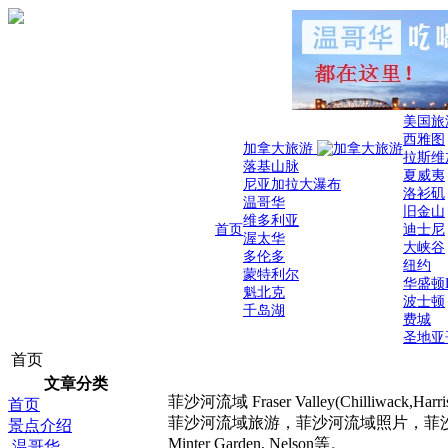
美国旅
西雅图
加拿大旅游
拉斯维
落基山脉
夏威夷
尼亚加拉大瀑布
洛衫矶
温哥华
旧金山
维多利亚
首页
迪士尼
渥太华
大峡谷
多伦多
纽约
蒙特利尔
华盛顿
魁北克
波士顿
千岛湖
费城
圣地亚
首页
文章分类
菲沙河流域 Fraser Valley(Chilliwack,Harri
首页
菲沙河流域旅游，菲沙河流域照片，菲沙河流域风光，菲
景点介绍
Minter Garden, Nelson等。
温哥华