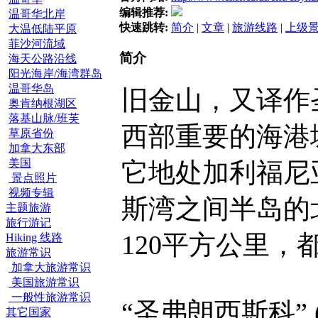
编辑推荐:
温哥华北岸
快速跳转:
简介
|
文章
|
旅游线路
|
上级
大温低陆平原
菲沙河流域
简介
海天公路沿线
阳光海岸/海湾群岛
温哥华岛
旧金山，又译作
奥肯纳根湖区
落基山脉/班芙
西部重要的海港
草原省份
加拿大东部
美国
它地处加利福尼
景点照片
视频专辑
斯湾之间半岛的
主题旅游
旅行游记
120平方公里，
Hiking 线路
旅游常识
加拿大旅游常识
美国旅游常识
一般性旅游常识
“圣弗朗西斯科” (S
其它国家