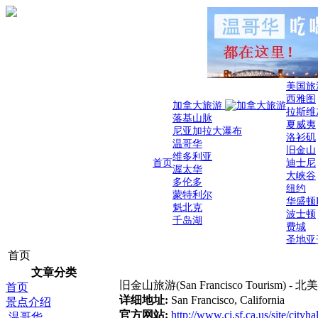
美国旅
西雅图
加拿大旅游
拉斯维
落基山脉
夏威夷
尼亚加拉大瀑布
洛衫矶
温哥华
旧金山
维多利亚
首页
迪士尼
渥太华
大峡谷
多伦多
纽约
蒙特利尔
华盛顿
魁北克
波士顿
千岛湖
费城
圣地亚
首页
文章分类
旧金山旅游(San Francisco Tourism) -
首页
详细地址:
San Francisco, California
景点介绍
官方网站:
http://www.ci.sf.ca.us/site/cityha
温哥华