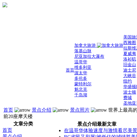
美国旅
西雅图
加拿大旅游
拉斯维
落基山脉
夏威夷
尼亚加拉大瀑布
洛衫矶
温哥华
旧金山
维多利亚
首页
迪士尼
渥太华
大峡谷
多伦多
纽约
蒙特利尔
华盛顿
魁北克
波士顿
千岛湖
费城
圣地亚
首页
景点介绍
景点照片
世界上最高
前20座摩天楼
文章分类
景点介绍最新文章
首页
在温哥华体验速度与激情看尽美
景点介绍
BC省民又刷屏!被低估的城镇胜美