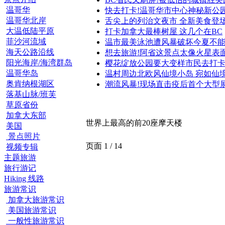
温哥华
快去打卡!温哥华市中心神秘新公
温哥华北岸
舌尖上的列治文夜市 全新美食登
大温低陆平原
打卡加拿大最棒树屋 这几个在BC
菲沙河流域
温市最美泳池遭风暴破坏今夏不
海天公路沿线
想去旅游!阿省这景点太像火星表
阳光海岸/海湾群岛
樱花绽放公园要大变样市民去打
温哥华岛
温村周边北欧风仙境小岛 宛如仙
奥肯纳根湖区
潮流风暴!现场直击疫后首个大型
落基山脉/班芙
草原省份
加拿大东部
世界上最高的前20座摩天楼
美国
景点照片
页面 1 / 14
视频专辑
主题旅游
旅行游记
Hiking 线路
旅游常识
加拿大旅游常识
美国旅游常识
一般性旅游常识