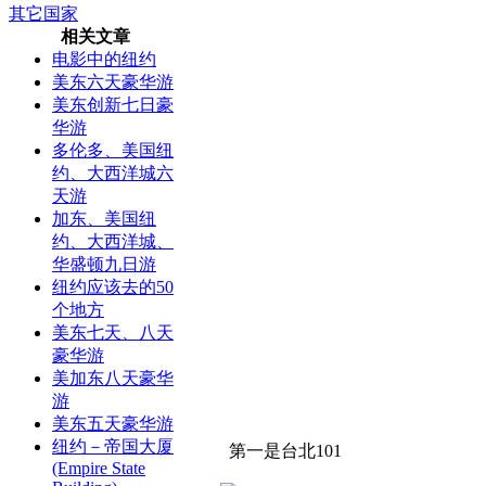
其它国家
相关文章
电影中的纽约
美东六天豪华游
美东创新七日豪
华游
多伦多、美国纽
约、大西洋城六
天游
加东、美国纽
约、大西洋城、
华盛顿九日游
纽约应该去的50
个地方
美东七天、八天
豪华游
美加东八天豪华
游
美东五天豪华游
纽约－帝国大厦
第一是台北101
(Empire State