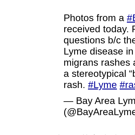
Photos from a
#
received today. 
questions b/c th
Lyme disease i
migrans rashes a
a stereotypical “
rash.
#Lyme
#ra
— Bay Area Lym
(@BayAreaLym