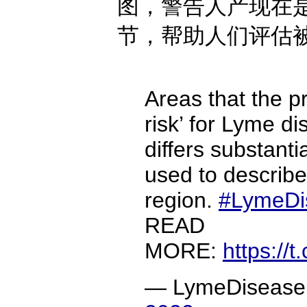
图，警告人产现在
节，帮助人们评估
Areas that the p
risk’ for Lyme d
differs substanti
used to describe
region.
#LymeDi
READ
MORE:
https://
— LymeDisease