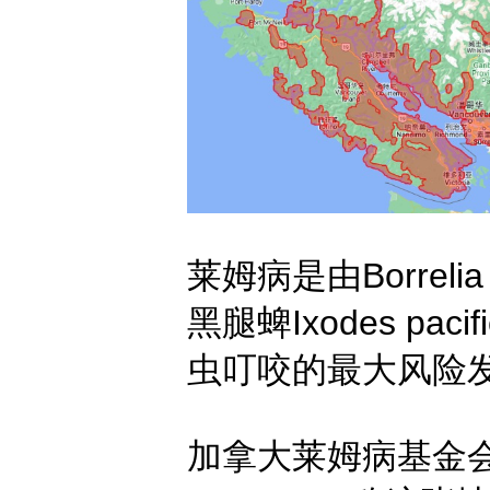
莱姆病是由Borreli
黑腿蜱Ixodes p
虫叮咬的最大风险
加拿大莱姆病基金会