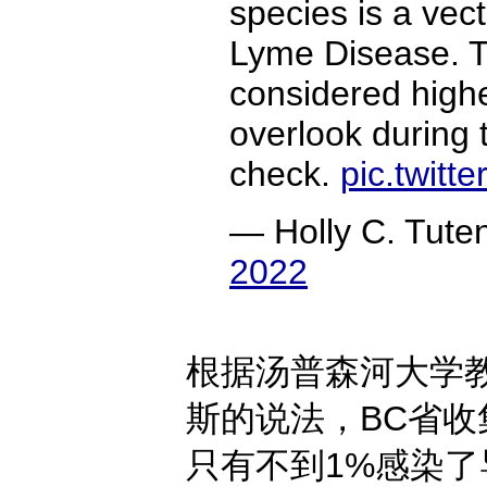
species is a vect
Lyme Disease. Th
considered highes
overlook during t
check.
pic.twit
— Holly C. Tute
2022
根据汤普森河大学
斯的说法，BC省
只有不到1%感染