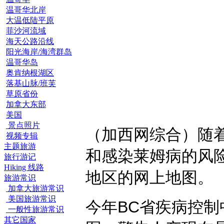
温哥华北岸
大温低陆平原
菲沙河流域
海天公路沿线
阳光海岸/海湾群岛
温哥华岛
奥肯纳根湖区
落基山脉/班芙
草原省份
加拿大东部
美国
景点照片
（加西网综合）随着
视频专辑
主题旅游
和感染莱姆病的风
旅行游记
Hiking 线路
地区的网上地图。
旅游常识
加拿大旅游常识
美国旅游常识
今年BC省疾病控制
一般性旅游常识
其它国家