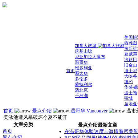
美国旅
西雅图
加拿大旅游
拉斯维
落基山脉
夏威夷
尼亚加拉大瀑布
洛衫矶
温哥华
旧金山
维多利亚
首页
迪士尼
渥太华
大峡谷
多伦多
纽约
蒙特利尔
华盛顿
魁北克
波士顿
千岛湖
费城
圣地亚
首页
景点介绍
温哥华 Vancouver
温市
美泳池遭风暴破坏今夏不能开
文章分类
景点介绍最新文章
首页
在温哥华体验速度与激情看尽美
景点介绍
BC省民又刷屏!被低估的城镇胜美