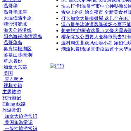
温哥华
快去打卡!温哥华市中心神秘新公
温哥华北岸
舌尖上的列治文夜市 全新美食登
大温低陆平原
打卡加拿大最棒树屋 这几个在BC
菲沙河流域
温市最美泳池遭风暴破坏今夏不
海天公路沿线
想去旅游!阿省这景点太像火星表
阳光海岸/海湾群岛
樱花绽放公园要大变样市民去打
温哥华岛
温村周边北欧风仙境小岛 宛如仙
奥肯纳根湖区
潮流风暴!现场直击疫后首个大型
落基山脉/班芙
草原省份
加拿大东部
美国
景点照片
视频专辑
主题旅游
旅行游记
Hiking 线路
旅游常识
加拿大旅游常识
美国旅游常识
一般性旅游常识