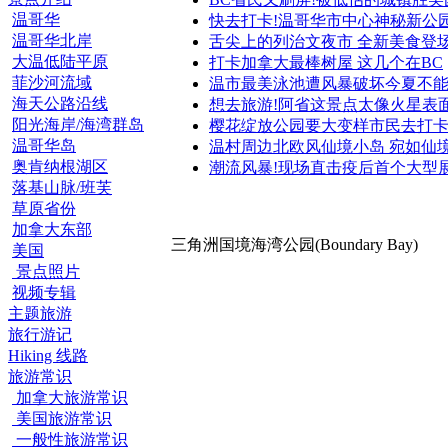
温哥华
快去打卡!温哥华市中心神秘新公
温哥华北岸
舌尖上的列治文夜市 全新美食登
大温低陆平原
打卡加拿大最棒树屋 这几个在BC
菲沙河流域
温市最美泳池遭风暴破坏今夏不
海天公路沿线
想去旅游!阿省这景点太像火星表
阳光海岸/海湾群岛
樱花绽放公园要大变样市民去打
温哥华岛
温村周边北欧风仙境小岛 宛如仙
奥肯纳根湖区
潮流风暴!现场直击疫后首个大型
落基山脉/班芙
草原省份
加拿大东部
三角洲国境海湾公园(Boundary Bay)
美国
景点照片
视频专辑
主题旅游
旅行游记
Hiking 线路
旅游常识
加拿大旅游常识
美国旅游常识
一般性旅游常识