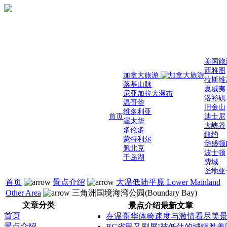
美国旅
西雅图
加拿大旅游
拉斯维
落基山脉
夏威夷
尼亚加拉大瀑布
洛衫矶
温哥华
旧金山
维多利亚
首页
迪士尼
渥太华
大峡谷
多伦多
纽约
蒙特利尔
华盛顿
魁北克
波士顿
千岛湖
费城
圣地亚
首页
景点介绍
大温低陆平原 Lower Mainland
Other Area
三角洲国境海湾公园(Boundary Bay)
文章分类
景点介绍最新文章
首页
在温哥华体验速度与激情看尽美
景点介绍
BC省民又刷屏!被低估的城镇胜美