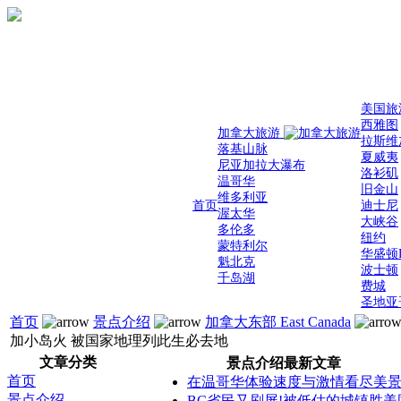
美国旅
西雅图
加拿大旅游
拉斯维
落基山脉
夏威夷
尼亚加拉大瀑布
洛衫矶
温哥华
旧金山
维多利亚
首页
迪士尼
渥太华
大峡谷
多伦多
纽约
蒙特利尔
华盛顿
魁北克
波士顿
千岛湖
费城
圣地亚
首页
景点介绍
加拿大东部 East Canada
加小岛火 被国家地理列此生必去地
文章分类
景点介绍最新文章
首页
在温哥华体验速度与激情看尽美
景点介绍
BC省民又刷屏!被低估的城镇胜美