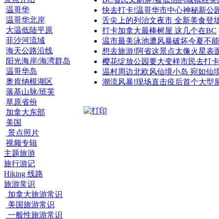
温哥华
快去打卡!温哥华市中心神秘新公
温哥华北岸
舌尖上的列治文夜市 全新美食登
大温低陆平原
打卡加拿大最棒树屋 这几个在BC
菲沙河流域
温市最美泳池遭风暴破坏今夏不
海天公路沿线
想去旅游!阿省这景点太像火星表
阳光海岸/海湾群岛
樱花绽放公园要大变样市民去打
温哥华岛
温村周边北欧风仙境小岛 宛如仙
奥肯纳根湖区
潮流风暴!现场直击疫后首个大型
落基山脉/班芙
草原省份
加拿大东部
美国
景点照片
视频专辑
主题旅游
旅行游记
Hiking 线路
旅游常识
加拿大旅游常识
美国旅游常识
一般性旅游常识