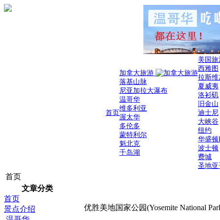
美国旅
西雅图
加拿大旅游
拉斯维
落基山脉
夏威夷
尼亚加拉大瀑布
洛衫矶
温哥华
旧金山
维多利亚
首页
迪士尼
渥太华
大峡谷
多伦多
纽约
蒙特利尔
华盛顿
魁北克
波士顿
千岛湖
费城
圣地亚
首页
文章分类
首页
优胜美地国家公园(Yosemite National Par
景点介绍
温哥华