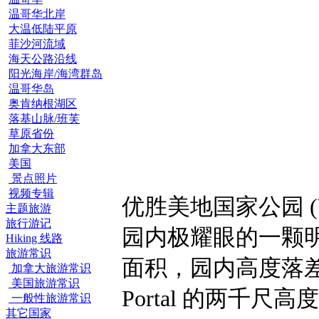
温哥华北岸
大温低陆平原
菲沙河流域
海天公路沿线
阳光海岸/海湾群岛
温哥华岛
奥肯纳根湖区
落基山脉/班芙
草原省份
加拿大东部
美国
景点照片
视频专辑
优胜美地国家公园 (Yose
主题旅游
旅行游记
园内极耀眼的一颗明
Hiking 线路
旅游常识
面积，园内高度落差极
加拿大旅游常识
美国旅游常识
Portal 的两千尺高
一般性旅游常识
其它国家