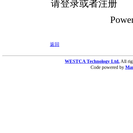
请登录或者注册
Powe
返回
WESTCA Technology Ltd.
All 
Code powered by
Ma