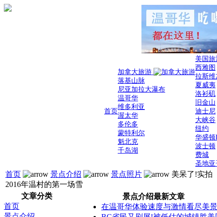
美国旅
西雅图
加拿大旅游
拉斯维
落基山脉
夏威夷
尼亚加拉大瀑布
洛衫矶
温哥华
旧金山
维多利亚
首页
迪士尼
渥太华
大峡谷
多伦多
纽约
蒙特利尔
华盛顿
魁北克
波士顿
千岛湖
费城
圣地亚
首页
景点介绍
景点照片
美呆了!实拍
2016年温村的第一场雪
文章分类
景点介绍最新文章
首页
在温哥华体验速度与激情看尽美
景点介绍
BC省民又刷屏!被低估的城镇胜美