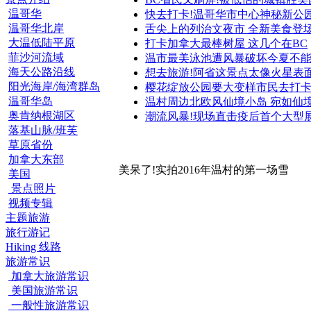
温哥华
快去打卡!温哥华市中心神秘新公
温哥华北岸
舌尖上的列治文夜市 全新美食登
大温低陆平原
打卡加拿大最棒树屋 这几个在BC
菲沙河流域
温市最美泳池遭风暴破坏今夏不
海天公路沿线
想去旅游!阿省这景点太像火星表
阳光海岸/海湾群岛
樱花绽放公园要大变样市民去打
温哥华岛
温村周边北欧风仙境小岛 宛如仙
奥肯纳根湖区
潮流风暴!现场直击疫后首个大型
落基山脉/班芙
草原省份
加拿大东部
美呆了!实拍2016年温村的第一场雪
美国
景点照片
视频专辑
主题旅游
旅行游记
Hiking 线路
旅游常识
加拿大旅游常识
美国旅游常识
一般性旅游常识