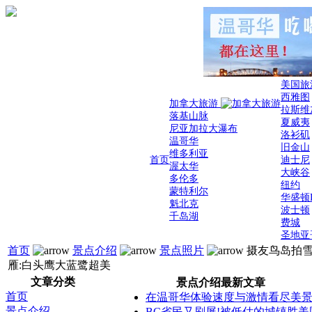
美国旅
西雅图
加拿大旅游
拉斯维
落基山脉
夏威夷
尼亚加拉大瀑布
洛衫矶
温哥华
旧金山
维多利亚
首页
迪士尼
渥太华
大峡谷
多伦多
纽约
蒙特利尔
华盛顿
魁北克
波士顿
千岛湖
费城
圣地亚
首页
景点介绍
景点照片
摄友鸟岛拍
雁:白头鹰大蓝鹭超美
文章分类
景点介绍最新文章
首页
在温哥华体验速度与激情看尽美
景点介绍
BC省民又刷屏!被低估的城镇胜美