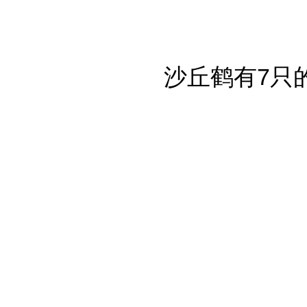
沙丘鹤有7只的