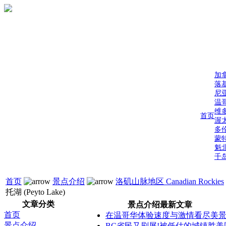
加
落
尼
温
维
首页
渥
多
蒙
魁
千
首页
景点介绍
洛矶山脉地区 Canadian Rockies
托湖 (Peyto Lake)
文章分类
景点介绍最新文章
首页
在温哥华体验速度与激情看尽美
景点介绍
BC省民又刷屏!被低估的城镇胜美