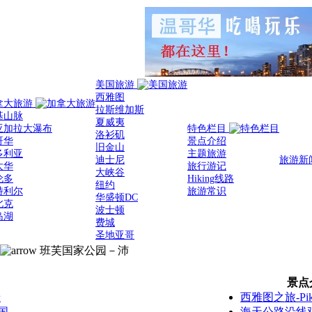
美国旅游
西雅图
拿大旅游
拉斯维加斯
基山脉
夏威夷
亚加拉大瀑布
特色栏目
洛衫矶
哥华
景点介绍
旧金山
多利亚
主题旅游
迪士尼
旅游新
太华
旅行游记
大峡谷
伦多
Hiking线路
纽约
特利尔
旅游常识
华盛顿DC
北克
波士顿
岛湖
费城
圣地亚哥
班芙国家公园－沛
景点
景
西雅图之旅-Pike 
国
海天公路沿线