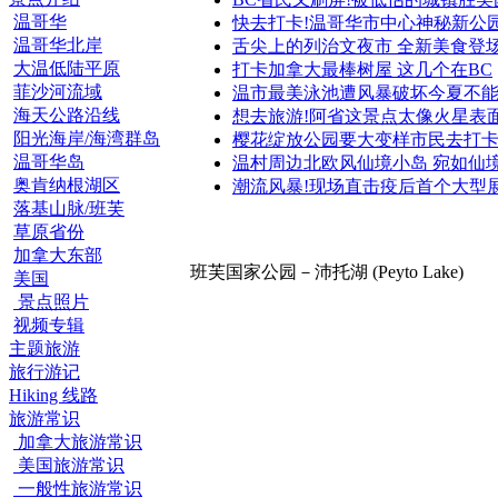
温哥华
快去打卡!温哥华市中心神秘新公
温哥华北岸
舌尖上的列治文夜市 全新美食登
大温低陆平原
打卡加拿大最棒树屋 这几个在BC
菲沙河流域
温市最美泳池遭风暴破坏今夏不
海天公路沿线
想去旅游!阿省这景点太像火星表
阳光海岸/海湾群岛
樱花绽放公园要大变样市民去打
温哥华岛
温村周边北欧风仙境小岛 宛如仙
奥肯纳根湖区
潮流风暴!现场直击疫后首个大型
落基山脉/班芙
草原省份
加拿大东部
班芙国家公园－沛托湖 (Peyto Lake)
美国
景点照片
视频专辑
主题旅游
旅行游记
Hiking 线路
旅游常识
加拿大旅游常识
美国旅游常识
一般性旅游常识