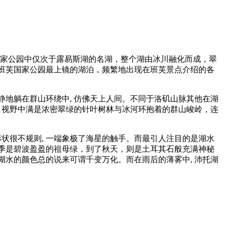
托湖是班芙国家公园中仅次于露易斯湖的名湖，整个湖由冰川融化而成，翠
班芙国家公园最上镜的湖泊，频繁地出现在班芙景点介绍的各
地躺在群山环绕中, 仿佛天上人间。不同于洛矶山脉其他在湖
。视野中满是浓密翠绿的针叶树林与冰河环抱着的群山峻岭，连
状很不规则, 一端象极了海星的触手。而最引人注目的是湖水
季是碧波盈盈的祖母绿，到了秋天，则是土耳其石般充满神秘
水的颜色总的说来可谓千变万化。而在雨后的薄雾中, 沛托湖