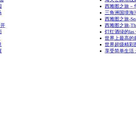
园
西雅图之旅－
场
三角洲国境海湾公园
西雅图之旅-Seattl
能开
西雅图之旅-The W
面
灯红酒绿的las 
卡
世界上最高的
境
世界超级精彩
展
享受简单生活 