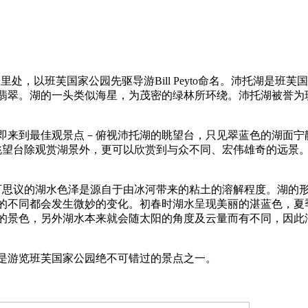
镇北方80公里处，以班芙国家公园先驱导游Bill Peyto命名。沛
翡翠。湖的一头类似海星，为茂密的绿林所环绕。沛托湖被誉为
即来到最佳观景点－俯视沛托湖的眺望台，只见翠蓝色的湖面宁静
从眺望台除观赏湖景外，更可以欣赏到与众不同、宏伟雄奇的远景
可思议的湖水色泽是源自于由冰河带来的粘土的溶解程度。湖的形
的不同都会发生微妙的变化。初春时湖水呈现美丽的湛蓝色，夏
的景色，另外湖水本来就会随太阳的角度及云量而有不同，因此湖
是游览班芙国家公园绝不可错过的景点之一。