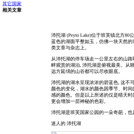
其它国家
相关文章
沛托湖 (Peyto Lake)位于班芙
蓝色的湖面平整如玉，仿佛一块天然的
类文章与杂志上。
从沛托湖的停车场走一公里左右的山路
畔观赏的湖泊, 沛托湖是俯视最美。
远方延绵的山谷都可以尽收眼底。
沛托湖的湖水呈现浓浓的碧蓝色, 这不
颜色的变化，湖水的颜色因季节、时间
感的颜色。但是以上所述的仅是晴天时
更会增加一层神秘的色彩。
沛托湖是班芙国家公园的一朵奇葩，也
迷人的 沛托湖