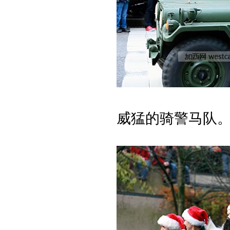
威猛的骑警马队