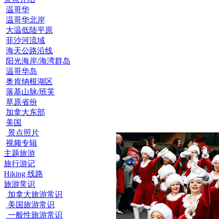
温哥华
温哥华北岸
大温低陆平原
菲沙河流域
海天公路沿线
阳光海岸/海湾群岛
温哥华岛
奥肯纳根湖区
落基山脉/班芙
草原省份
加拿大东部
美国
景点照片
视频专辑
主题旅游
旅行游记
Hiking 线路
旅游常识
加拿大旅游常识
美国旅游常识
一般性旅游常识