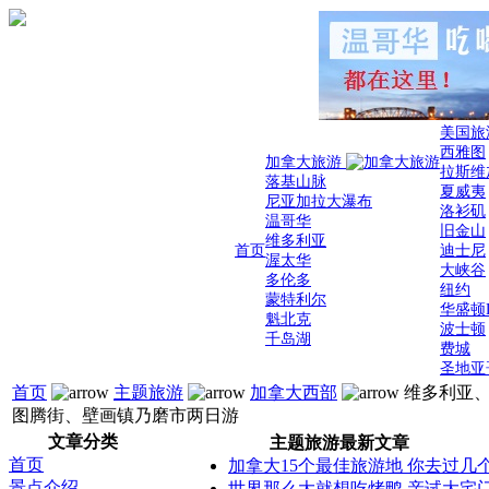
美国旅
西雅图
加拿大旅游
拉斯维
落基山脉
夏威夷
尼亚加拉大瀑布
洛衫矶
温哥华
旧金山
维多利亚
首页
迪士尼
渥太华
大峡谷
多伦多
纽约
蒙特利尔
华盛顿
魁北克
波士顿
千岛湖
费城
圣地亚
首页
主题旅游
加拿大西部
维多利亚
图腾街、壁画镇乃磨市两日游
文章分类
主题旅游最新文章
首页
加拿大15个最佳旅游地 你去过几
景点介绍
世界那么大就想吃烤鸭 亲试大宅