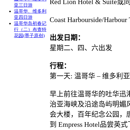
Red Lion Hotel & Su
亚三日游
温哥华、维多利
亚四日游
Coast Harbourside/Har
温哥华岛初春记
行（二）布查特
花园(墨子原创)
出发日期：
星期二、四、六出发
行程：
第一天: 温哥华 – 维多利亚
早上前往温哥华的吐华迅港
治亚海峡及沿途岛屿明媚
会大楼，百年纪念公园
，
到 Empress Hotel