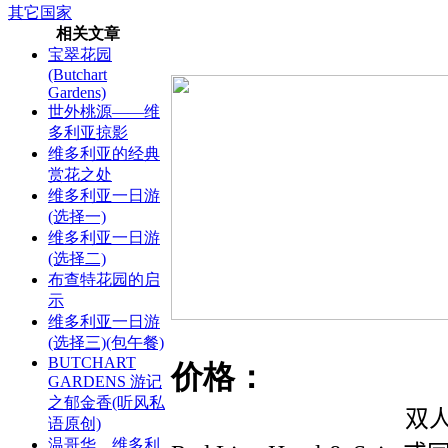
其它国家
相关文章
宝翠花园
(Butchart
Gardens)
世外桃源——维
多利亚掠影
维多利亚的经典
赏花之处
维多利亚一日游
(选择一)
维多利亚一日游
(选择二)
布查特花园的启
示
维多利亚一日游
(选择三)(包午餐)
BUTCHART
价格：
GARDENS 游记
之郁金香(听风私
双人
语原创)
温哥华、维多利