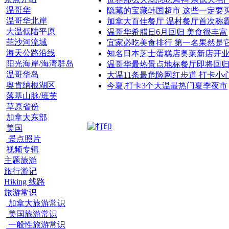
温哥华
隐藏的宝藏韩国超市 这些一定要
温哥华北岸
加拿大百佳餐厅 温村餐厅首次称
大温低陆平原
温哥华希腊日6月回归 美食很丰富
菲沙河流域
宜家必吃美食排行 第一名果然是
海天公路沿线
知名日本芝士蛋糕店奥莱新店开
阳光海岸/海湾群岛
温哥华最热景点地标餐厅即将回
温哥华岛
大温11条最危险网红步道 打卡小
奥肯纳根湖区
今夏,打卡3个大温最热门夏季夜市
落基山脉/班芙
草原省份
加拿大东部
美国
景点照片
视频专辑
主题旅游
旅行游记
Hiking 线路
旅游常识
加拿大旅游常识
美国旅游常识
一般性旅游常识