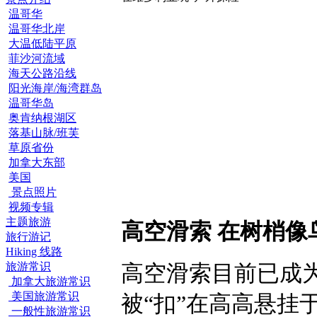
温哥华
温哥华北岸
大温低陆平原
菲沙河流域
海天公路沿线
阳光海岸/海湾群岛
温哥华岛
奥肯纳根湖区
落基山脉/班芙
草原省份
加拿大东部
美国
景点照片
视频专辑
主题旅游
高空滑索 在树梢像
旅行游记
Hiking 线路
旅游常识
高空滑索目前已成
加拿大旅游常识
美国旅游常识
被“扣”在高高悬挂
一般性旅游常识