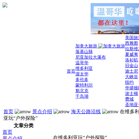
美国旅
西雅图
加拿大旅游
拉斯维
落基山脉
夏威夷
尼亚加拉大瀑布
洛衫矶
温哥华
旧金山
维多利亚
首页
迪士尼
渥太华
大峡谷
多伦多
纽约
蒙特利尔
华盛顿
魁北克
波士顿
千岛湖
费城
圣地亚
首页
景点介绍
海天公路沿线
在维多
亚玩“户外探险”
文章分类
首页
在维多利亚玩“户外探险”
景点介绍