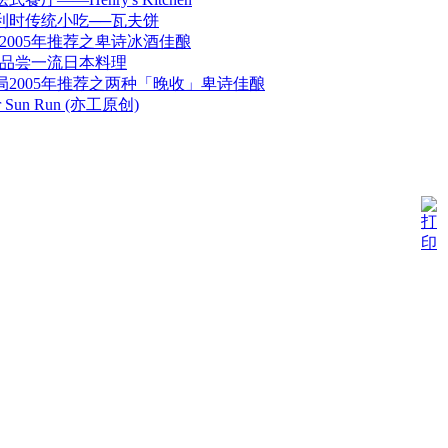
利时传统小吃──瓦夫饼
2005年推荐之卑诗冰酒佳酿
Café 品尝一流日本料理
局2005年推荐之两种「晚收」卑诗佳酿
er Sun Run (亦工原创)