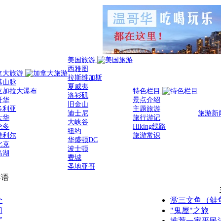
美国旅游
西雅图
拿大旅游
拉斯维加斯
基山脉
夏威夷
亚加拉大瀑布
特色栏目
洛衫矶
哥华
景点介绍
旧金山
多利亚
主题旅游
迪士尼
旅游新
太华
旅行游记
大峡谷
伦多
Hiking线路
纽约
特利尔
旅游常识
华盛顿DC
北克
波士顿
岛湖
费城
圣地亚哥
导语
个
赏三文鱼（鲑
门
"鬼屋"之旅
买
推荐一家平民法式餐