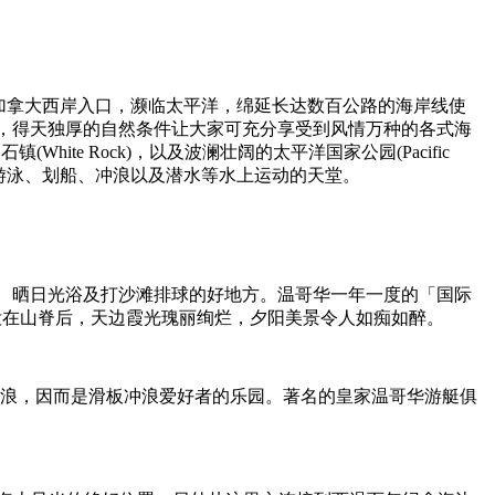
哥华位于加拿大西岸入口，濒临太平洋，绵延长达数百公路的海岸线使
，得天独厚的自然条件让大家可充分享受到风情万种的各式海
White Rock)，以及波澜壮阔的太平洋国家公园(Pacific
时也是游泳、划船、冲浪以及潜水等水上运动的天堂。
、晒日光浴及打沙滩排球的好地方。温哥华一年一度的「国际
渐渐隐没在山脊后，天边霞光瑰丽绚烂，夕阳美景令人如痴如醉。
大的风浪，因而是滑板冲浪爱好者的乐园。著名的皇家温哥华游艇俱