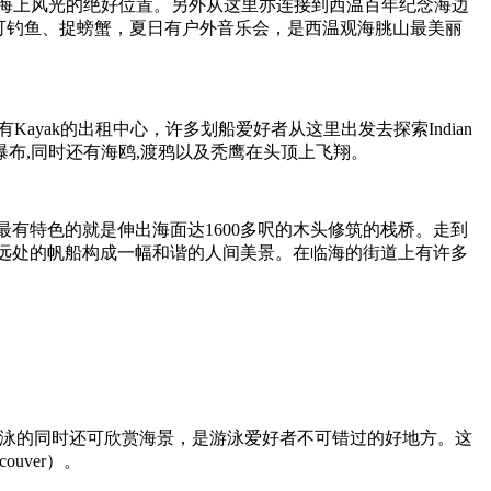
Inlet内湾迷人海上风光的绝好位置。另外从这里亦连接到西温百年纪念海边
，休闲设施齐全，可钓鱼、捉螃蟹，夏日有户外音乐会，是西温观海朓山最美丽
Kayak的出租中心，许多划船爱好者从这里出发去探索Indian
瀑布,同时还有海鸥,渡鸦以及秃鹰在头顶上飞翔。
有特色的就是伸出海面达1600多呎的木头修筑的栈桥。走到
远处的帆船构成一幅和谐的人间美景。在临海的街道上有许多
游泳的同时还可欣赏海景，是游泳爱好者不可错过的好地方。这
ncouver）。