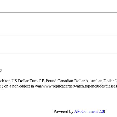
2
atch.top US Dollar Euro GB Pound Canadian Dollar Australian Dolla
) on a non-object in /var/www/replicacartierwatch.top/includes/classes
Powered by
AkoComment 2.0
!