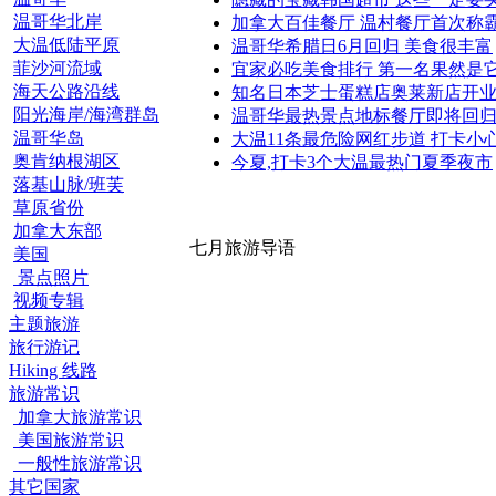
温哥华北岸
加拿大百佳餐厅 温村餐厅首次称
大温低陆平原
温哥华希腊日6月回归 美食很丰富
菲沙河流域
宜家必吃美食排行 第一名果然是
海天公路沿线
知名日本芝士蛋糕店奥莱新店开
阳光海岸/海湾群岛
温哥华最热景点地标餐厅即将回
温哥华岛
大温11条最危险网红步道 打卡小
奥肯纳根湖区
今夏,打卡3个大温最热门夏季夜市
落基山脉/班芙
草原省份
加拿大东部
七月旅游导语
美国
景点照片
视频专辑
主题旅游
旅行游记
Hiking 线路
旅游常识
加拿大旅游常识
美国旅游常识
一般性旅游常识
其它国家