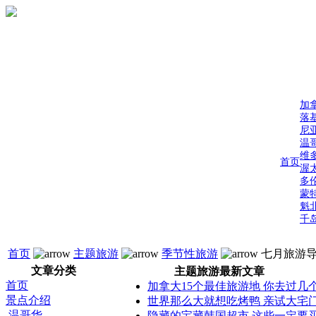
加
落
尼
温
维
首页
渥
多
蒙
魁
千
首页
主题旅游
季节性旅游
七月旅游
文章分类
主题旅游最新文章
首页
加拿大15个最佳旅游地 你去过几
景点介绍
世界那么大就想吃烤鸭 亲试大宅
温哥华
隐藏的宝藏韩国超市 这些一定要