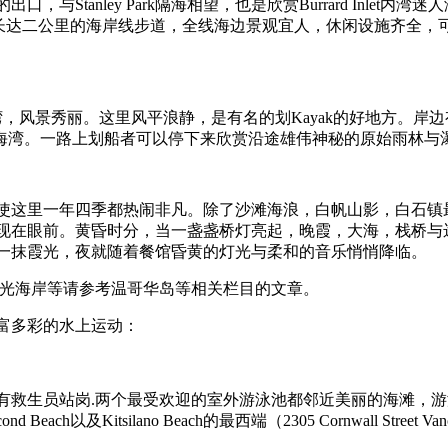
ver的出口，与Stanley Park隔海相望，也是欣赏Burrard 
ennial Seawalk) 长达二公里的海岸线步道，全线海边景观宜人
港湾，风景秀丽。这里风平浪静，是有名的划Kayak的好地方。岸边有
长海湾。一路上划船者可以停下来欣赏沿途雄伟神秘的原始雨林与
使这里一年四季都热闹非凡。除了沙滩海浪，白帆山影，白石镇最
现在眼前。黄昏时分，当一盏盏桥灯亮起，晚霞，大海，栈桥与
一抹霞光，夜就随着餐馆昏黄的灯光与柔和的音乐悄悄降临。
光海岸等请参考温哥华岛等相关栏目的文章。
富多彩的水上运动：
有救生员站岗.两个最受欢迎的室外游泳池都邻近美丽的海滩，
Beach以及Kitsilano Beach的最西端（2305 Cornwall Street Va