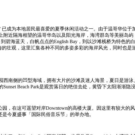
 beach!” 已成为本地居民最喜爱的夏季休闲活动之一。由于温
上附近隔海相望的温哥华岛以及阳光海岸，海湾群岛等美丽岛屿
到碧海蓝天，白帆点点的English Bay，到以沙滩栈桥为特色的白石镇(
内海的静谧到外海的壮观，这里汇集各种不同的多姿多彩的海岸风光，同
园西南侧的凹型海域，拥有大片的沙滩及迷人海景，夏日是游泳
unset Beach Park是观赏落日的绝佳去处，黄昏下太阳
市区公园，在这可遥望对岸Downtown的高楼大厦。因这里有较
这里还是今夏盛事「国际民俗音乐节」的举办地。