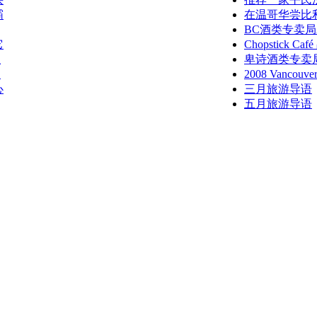
霸
在温哥华尝比
BC酒类专卖局
它
Chopstick 
业
卑诗酒类专卖
归
2008 Vancouv
心
三月旅游导语
五月旅游导语