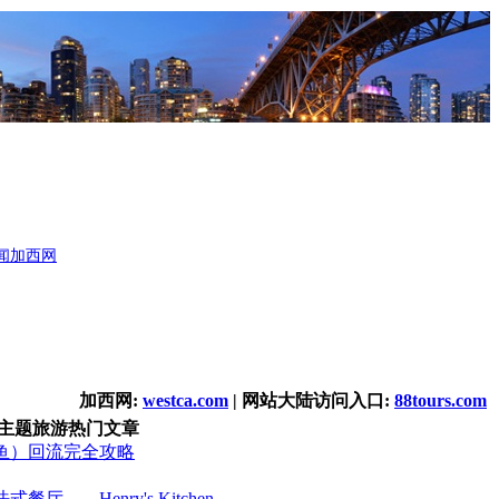
闻
加西网
加西网:
westca.com
| 网站大陆访问入口:
88tours.com
主题旅游热门文章
鱼）回流完全攻略
厅――Henry's Kitchen