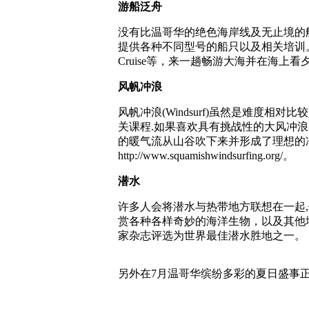
游船泛舟
没有比温哥华的绝色海岸线及无止境的航道更适合喜
提供各种不同型号的船只以及相关培训。另外这些租船
Cruise等，来一趟畅游大海并在海上看夕阳的浪漫
风帆冲浪
风帆冲浪(Windsurf)虽然是难度
关课程.如果喜欢具有挑战性的大风冲浪,
的暖气流从山谷吹下来并形成了理想的冲浪条件. 
http://www.squamishwindsurfing.org/。
潜水
许多人会将潜水与热带地方联想在一起,但
赏各种各样奇妙的海洋生物，以及其他地方
家杂志评选为世界最佳潜水胜地之一。
另外在7月温哥华缤纷多彩的夏日盛事正式开始，七月