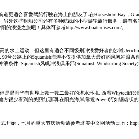
爱驾船行驶在海上的朋友了.在Horseshore Bay，Granvill
公司还有多种航线的小型游轮旅行服务，最有名的有Indian Arm Cruise,
之旅吧！具体可参考http://www.boatcruises.com/。
相对比较高的水上运动，但这里有适合不同级别冲浪爱好者的沙滩.Jer
 99号公路上的Squamish海滩不仅提供加拿大最好的风帆冲
Squamish风帆冲浪俱乐部(Squamish Windsurfing S
是温哥华有世界上数一数二最好的潜水环境. 西温Whytecli
很少看到的美丽红珊瑚.在阳光海岸,靠近Powell河如锯齿状的
的重大节庆活动请参考北美中文网活动日历：http://www.westca.c