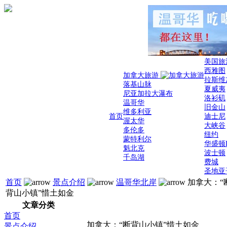
美国旅
西雅图
加拿大旅游
拉斯维
落基山脉
夏威夷
尼亚加拉大瀑布
洛衫矶
温哥华
旧金山
维多利亚
首页
迪士尼
渥太华
大峡谷
多伦多
纽约
蒙特利尔
华盛顿
魁北克
波士顿
千岛湖
费城
圣地亚
首页
景点介绍
温哥华北岸
加拿大：“
背山小镇”惜土如金
文章分类
首页
加拿大：“断背山小镇”惜土如金
景点介绍