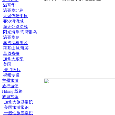
温哥华
温哥华北岸
大温低陆平原
菲沙河流域
海天公路沿线
阳光海岸/海湾群岛
温哥华岛
奥肯纳根湖区
落基山脉/班芙
草原省份
加拿大东部
美国
景点照片
视频专辑
主题旅游
旅行游记
Hiking 线路
旅游常识
加拿大旅游常识
美国旅游常识
一般性旅游常识