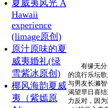
夏威夷风光 A
Hawaii
experience
(limage原创)
原汁原味的夏
威夷婚礼(绿
有缘无分、
雪紫冰原创)
的流行乐坛歌
与男友长濑智
椰风海韵夏威
渴望早日喜结
夷（紫嫣原
力反对，因为