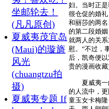
妇。当时正是
坐邮轮去！
很仓促的婚礼
和丽莎的两名
(凡凡原创)
的第二段婚姻
夏威夷茂宜岛
就两人的关系
(Maui)的璇旖
慰。”不过，
后，凯奇便以
风光
贵的漫画收藏
(chuangtzu拍
夏威夷一向
摄)
的人流中，更
夏威夷专题 If
童玉女卡梅隆