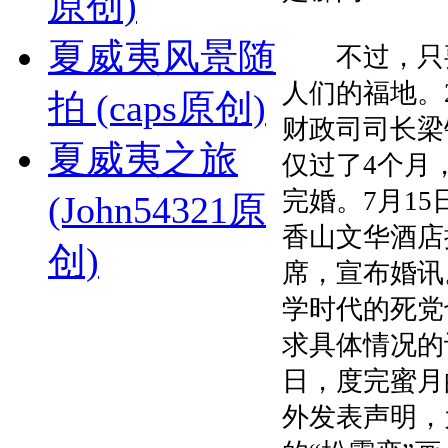
原创)
夏威夷风景随
不过，只要
人们的福地。2
拍 (caps原创)
财政司司长梁
夏威夷之旅
仅过了4个月
完婚。7月1
(John54321原
香山文华酒店
创)
席，宣布婚讯
学时代的死党
求具体情况的
日，度完蜜月
外发表声明，