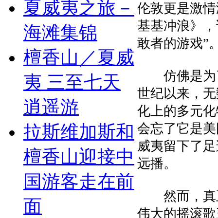
夏威夷之旅－
伦敦更是激情
基基冲浪》，
海滩集锦
敢者的游戏”
檀香山／夏威
仿佛是为了
夷 三至七天
世纪以来，无
逍遥游
化上的多元化
会忘了它是美
拉斯维加斯和
威夷留下了足
檀香山迎接中
远播。
国游客走在前
然而，真正
面
伟大的摇滚歌