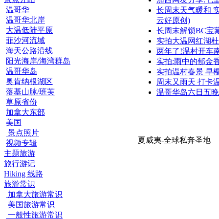
温哥华
长周末天气暖和 
温哥华北岸
云好原创)
大温低陆平原
长周末解锁BC宝
菲沙河流域
实拍大温网红湖杜
海天公路沿线
两年了!温村开车
阳光海岸/海湾群岛
实拍:雨中的郁金香花田
温哥华岛
实拍温村春景 早
奥肯纳根湖区
周末又雨天 打卡
落基山脉/班芙
温哥华岛六日五晚
草原省份
加拿大东部
美国
景点照片
夏威夷-全球私奔圣地
视频专辑
主题旅游
旅行游记
Hiking 线路
旅游常识
加拿大旅游常识
美国旅游常识
一般性旅游常识