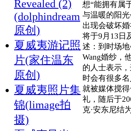
Revealed (2)
想“能拥有属
(dolphindream
与温暖的阳光
出现会破坏婚
原创)
将于9月13
夏威夷游记照
述：到时场地
Wang婚纱
片(家住温东
的人士表示，
原创)
时会有很多名
夏威夷照片集
就被媒体搅得
礼，随后于2
锦(limage拍
克·安东尼结
摄)