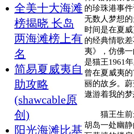
全美十大海滩
的珍珠港事件
无数人梦想的
榜揭晓 长岛
时间是在夏威
两海滩榜上有
的经典情歌差
夷》，仿佛一
名
是猫王196
简易夏威夷自
曾在夏威夷的
助攻略
丽的故乡。蔚
遨游着我的梦
(shawcable原
创)
猫王生前最
胡岛一处幽静
阳光海滩比基