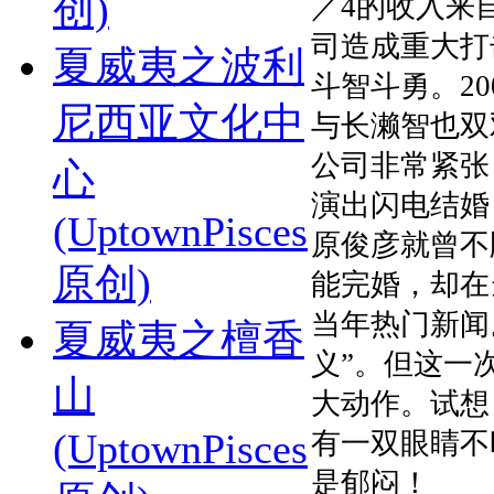
创)
／4的收入来
司造成重大打
夏威夷之波利
斗智斗勇。2
尼西亚文化中
与长濑智也双
公司非常紧张
心
演出闪电结婚
(UptownPisces
原俊彦就曾不
原创)
能完婚，却在
当年热门新闻
夏威夷之檀香
义”。但这一
山
大动作。试想
(UptownPisces
有一双眼睛不
是郁闷！