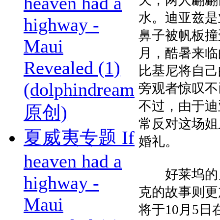
heaven had a
天，两人翩翩
水。迪亚兹是
highway -
鼻子被帆板撞
Maui
月，酷暑来临
Revealed (1)
比基尼将自己
(dolphindream
旁观者惊叹不
不过，由于迪
原创)
常反对这场姐
夏威夷专题 If
婚礼。
heaven had a
好莱坞的另
highway -
克的故事则更
Maui
将于10月5