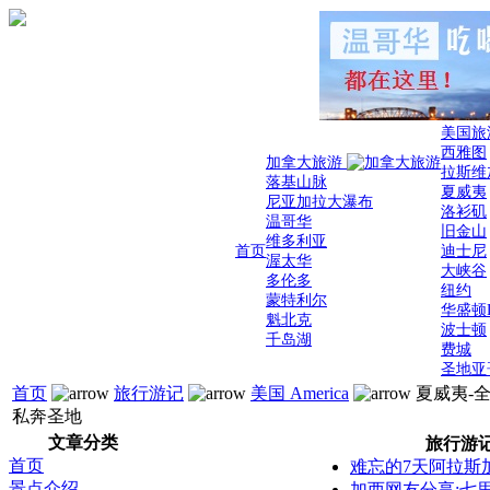
美国旅
西雅图
加拿大旅游
拉斯维
落基山脉
夏威夷
尼亚加拉大瀑布
洛衫矶
温哥华
旧金山
维多利亚
首页
迪士尼
渥太华
大峡谷
多伦多
纽约
蒙特利尔
华盛顿
魁北克
波士顿
千岛湖
费城
圣地亚
首页
旅行游记
美国 America
夏威夷-
私奔圣地
文章分类
旅行游
首页
难忘的7天阿拉斯
景点介绍
加西网友分享:七里瓦一