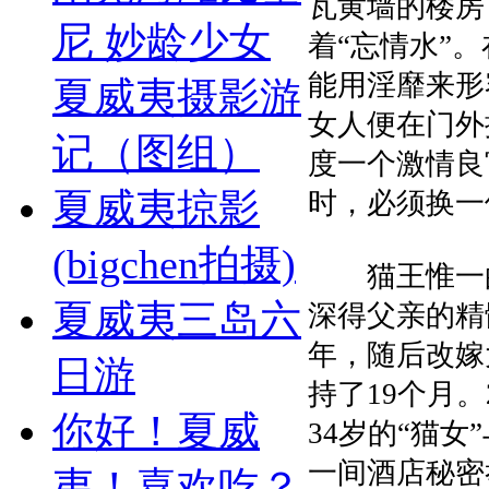
瓦黄墙的楼房
尼 妙龄少女
着“忘情水”
能用淫靡来形
夏威夷摄影游
女人便在门外
记（图组）
度一个激情良
夏威夷掠影
时，必须换一
(bigchen拍摄)
猫王惟一的女
夏威夷三岛六
深得父亲的精髓
年，随后改嫁
日游
持了19个月。
你好！夏威
34岁的“猫女
一间酒店秘密
夷！喜欢吃？