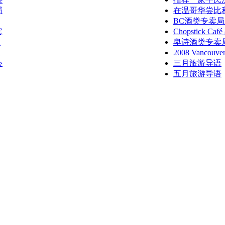
霸
在温哥华尝比
BC酒类专卖局
它
Chopstick 
业
卑诗酒类专卖
归
2008 Vancouv
心
三月旅游导语
五月旅游导语