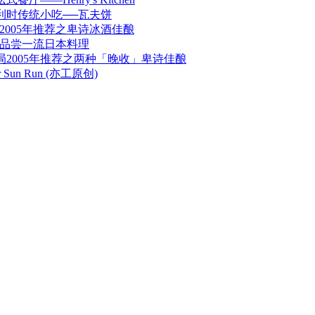
利时传统小吃──瓦夫饼
2005年推荐之卑诗冰酒佳酿
Café 品尝一流日本料理
局2005年推荐之两种「晚收」卑诗佳酿
er Sun Run (亦工原创)