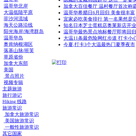
温哥华北岸
加拿大百佳餐厅 温村餐厅首次称
大温低陆平原
温哥华希腊日6月回归 美食很丰富
菲沙河流域
宜家必吃美食排行 第一名果然是
海天公路沿线
知名日本芝士蛋糕店奥莱新店开
阳光海岸/海湾群岛
温哥华最热景点地标餐厅即将回
温哥华岛
大温11条最危险网红步道 打卡小
奥肯纳根湖区
今夏,打卡3个大温最热门夏季夜市
落基山脉/班芙
草原省份
加拿大东部
美国
景点照片
视频专辑
主题旅游
旅行游记
Hiking 线路
旅游常识
加拿大旅游常识
美国旅游常识
一般性旅游常识
其它国家