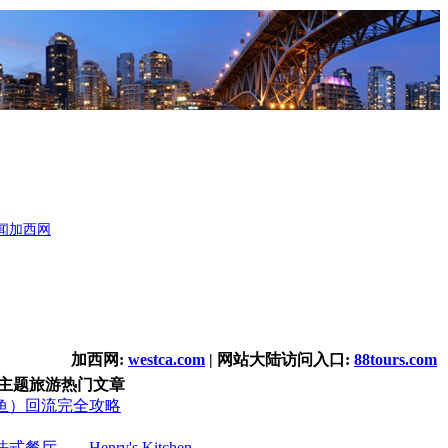
闻
加西网
加西网:
westca.com
| 网站大陆访问入口:
88tours.com
主题旅游热门文章
鱼）回流完全攻略
厅――Henry's Kitchen