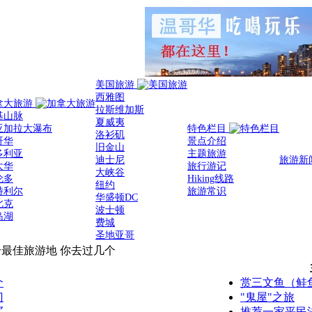
美国旅游
西雅图
拿大旅游
拉斯维加斯
基山脉
夏威夷
亚加拉大瀑布
特色栏目
洛衫矶
哥华
景点介绍
旧金山
多利亚
主题旅游
迪士尼
旅游新
太华
旅行游记
大峡谷
伦多
Hiking线路
纽约
特利尔
旅游常识
华盛顿DC
北克
波士顿
岛湖
费城
圣地亚哥
个最佳旅游地 你去过几个
个
赏三文鱼（鲑
门
"鬼屋"之旅
买
推荐一家平民法式餐