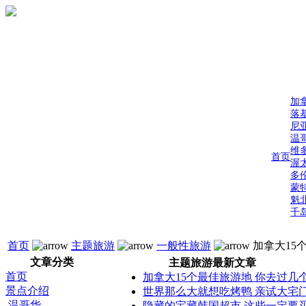
加
落
尼
温
维
首页
渥
多
蒙
魁
千
首页
主题旅游
一般性旅游
加拿大15
文章分类
主题旅游最新文章
首页
加拿大15个最佳旅游地 你去过几
景点介绍
世界那么大就想吃烤鸭 亲试大宅
温哥华
隐藏的宝藏韩国超市 这些一定要