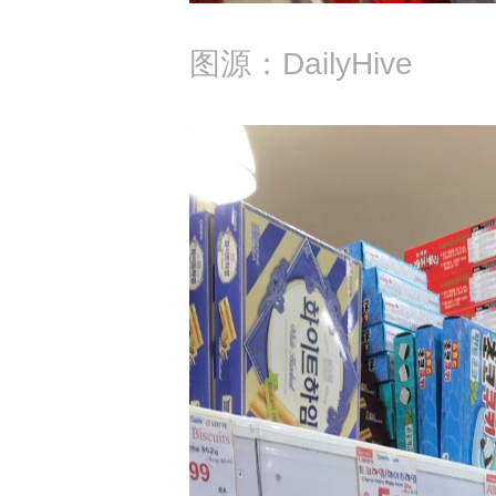
图源：DailyHive