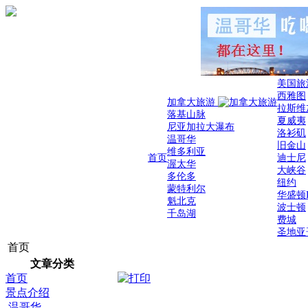
美国旅
西雅图
加拿大旅游
拉斯维
落基山脉
夏威夷
尼亚加拉大瀑布
洛衫矶
温哥华
旧金山
维多利亚
首页
迪士尼
渥太华
大峡谷
多伦多
纽约
蒙特利尔
华盛顿
魁北克
波士顿
千岛湖
费城
圣地亚
首页
文章分类
首页
景点介绍
温哥华