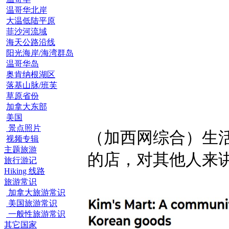
温哥华北岸
大温低陆平原
菲沙河流域
海天公路沿线
阳光海岸/海湾群岛
温哥华岛
奥肯纳根湖区
落基山脉/班芙
草原省份
加拿大东部
美国
景点照片
（加西网综合）生
视频专辑
主题旅游
的店，对其他人来
旅行游记
Hiking 线路
旅游常识
加拿大旅游常识
美国旅游常识
一般性旅游常识
其它国家