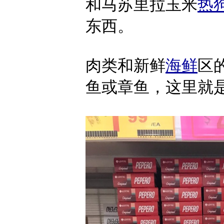
和马苏里拉玉米
热
东西。
肉类和新鲜
海鲜
区
鱼或章鱼，这里就