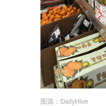
图源：DailyHive