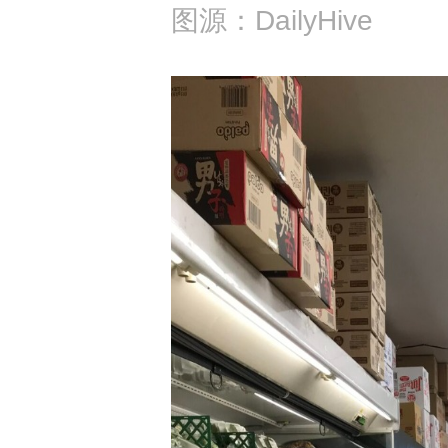
图源：DailyHive