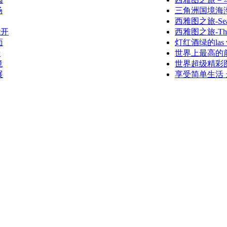
场
三角洲国境海湾公园
西雅图之旅-Seattl
能开
西雅图之旅-The W
面
灯红酒绿的las 
卡
世界上最高的
境
世界超级精彩
展
享受简单生活 