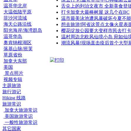
温哥华北岸
舌尖上的列治文夜市 全新美食登
大温低陆平原
打卡加拿大最棒树屋 这几个在BC
菲沙河流域
温市最美泳池遭风暴破坏今夏不
海天公路沿线
想去旅游!阿省这景点太像火星表
阳光海岸/海湾群岛
樱花绽放公园要大变样市民去打
温哥华岛
温村周边北欧风仙境小岛 宛如仙
奥肯纳根湖区
潮流风暴!现场直击疫后首个大型
落基山脉/班芙
草原省份
加拿大东部
美国
景点照片
视频专辑
主题旅游
旅行游记
Hiking 线路
旅游常识
加拿大旅游常识
美国旅游常识
一般性旅游常识
其它国家