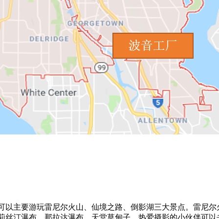
以主要游玩雷尼尔火山、仙境之路、倒影湖三大景点。雷尼尔火
莉丝汀瀑布、那拉达瀑布、天堂草甸子，热爱摄影的小伙伴可以