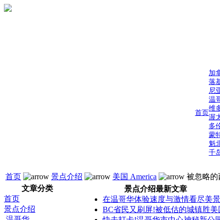
加
落
尼
温
维
首页
渥
多
蒙
魁
千
首页
景点介绍
美国 America
被忽略的
文章分类
景点介绍最新文章
首页
在温哥华体验速度与激情看尽美
景点介绍
BC省民又刷屏!被低估的城镇胜美
温哥华
快去打卡!温哥华市中心神秘新公