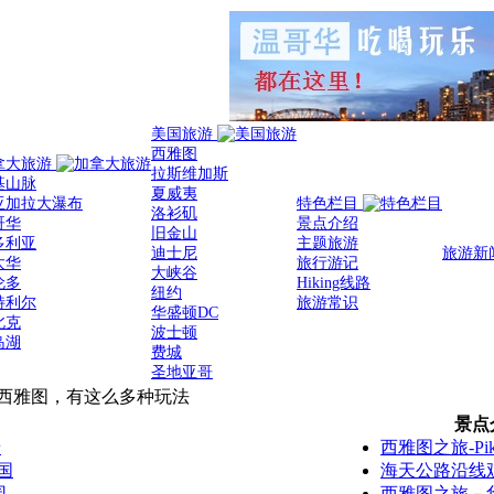
美国旅游
西雅图
拿大旅游
拉斯维加斯
基山脉
夏威夷
亚加拉大瀑布
特色栏目
洛衫矶
哥华
景点介绍
旧金山
多利亚
主题旅游
迪士尼
旅游新
太华
旅行游记
大峡谷
伦多
Hiking线路
纽约
特利尔
旅游常识
华盛顿DC
北克
波士顿
岛湖
费城
圣地亚哥
西雅图，有这么多种玩法
景点
景
西雅图之旅-Pike 
国
海天公路沿线
园
西雅图之旅－