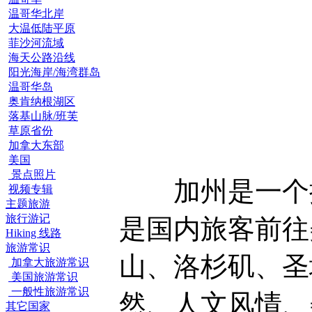
温哥华北岸
大温低陆平原
菲沙河流域
海天公路沿线
阳光海岸/海湾群岛
温哥华岛
奥肯纳根湖区
落基山脉/班芙
草原省份
加拿大东部
美国
景点照片
加州是一个拥
视频专辑
主题旅游
旅行游记
是国内旅客前往
Hiking 线路
旅游常识
山、洛杉矶、圣
加拿大旅游常识
美国旅游常识
一般性旅游常识
然、人文风情、
其它国家