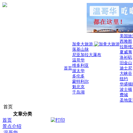
美国旅
西雅图
加拿大旅游
拉斯维
落基山脉
夏威夷
尼亚加拉大瀑布
洛衫矶
温哥华
旧金山
维多利亚
首页
迪士尼
渥太华
大峡谷
多伦多
纽约
蒙特利尔
华盛顿
魁北克
波士顿
千岛湖
费城
圣地亚
首页
文章分类
首页
景点介绍
温哥华