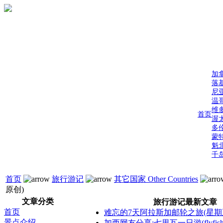
加
落
尼
温
维
首页
渥
多
蒙
魁
千
首页
旅行游记
其它国家 Other Countries
原创)
文章分类
旅行游记最新文章
首页
难忘的7天阿拉斯加邮轮之旅(星期
景点介绍
加西网友分享:七里瓦一日游(flyfis