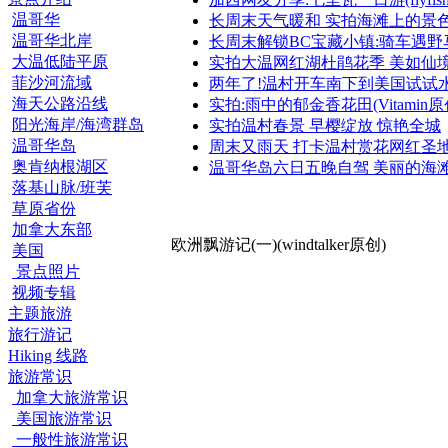
温哥华
长周末天气暖和 实拍海滩上的景色
温哥华北岸
长周末解锁BC宝藏小镇:骑车遇野
大温低陆平原
实拍大温网红湖杜鹃花季 美如仙
菲沙河流域
两年了!温村开车南下到美国试试
海天公路沿线
实拍:雨中的郁金香花田(Vitamin原
阳光海岸/海湾群岛
实拍温村春景 早樱绽放 惊艳全城
温哥华岛
周末又雨天 打卡温村赏花网红圣
奥肯纳根湖区
温哥华岛六日五晚自驾 美丽的海
落基山脉/班芙
草原省份
加拿大东部
欧洲飘游记(一)(windtalker原创)
美国
景点照片
视频专辑
主题旅游
旅行游记
Hiking 线路
旅游常识
加拿大旅游常识
美国旅游常识
一般性旅游常识