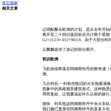
其它国家
相关文章
记得酝酿去欧洲的计划，是从去年开始
离开至二十四日返回前后共计两个星期，途径四个国
G2+21/2.8+45/2+90/2.8
云飘飘提供了游记的部分图片。
初识欧洲
飞机徐徐降落在阿姆斯特丹的斯奇浦（S
洲。
几分钟后,一列有些陈旧的火车拖着满
想象中的风格迥异建筑形式。这种熟悉
周而复始，让我重温起许久以前的旅行
很快，列车抵达阿姆斯特丹中央火车站
我们确已置身在阿姆斯特丹的某条大街