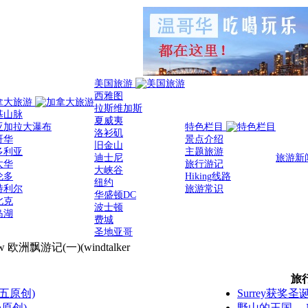
美国旅游
西雅图
拿大旅游
拉斯维加斯
基山脉
夏威夷
亚加拉大瀑布
特色栏目
洛衫矶
哥华
景点介绍
旧金山
多利亚
主题旅游
迪士尼
旅游新
太华
旅行游记
大峡谷
伦多
Hiking线路
纽约
特利尔
旅游常识
华盛顿DC
北克
波士顿
岛湖
费城
圣地亚哥
欧洲飘游记(一)(windtalker
旅
五原创)
Surrey获奖圣
h原创)
野山的王国----N