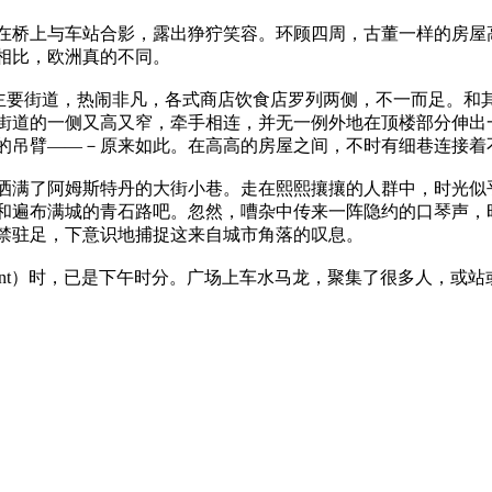
在桥上与车站合影，露出狰狞笑容。环顾四周，古董一样的房屋
相比，欧洲真的不同。
一条主要街道，热闹非凡，各式商店饮食店罗列两侧，不一而足。
街道的一侧又高又窄，牵手相连，并无一例外地在顶楼部分伸出
的吊臂――－原来如此。在高高的房屋之间，不时有细巷连接着
洒满了阿姆斯特丹的大街小巷。走在熙熙攘攘的人群中，时光似
和遍布满城的青石路吧。忽然，嘈杂中传来一阵隐约的口琴声，
禁驻足，下意识地捕捉这来自城市角落的叹息。
Monument）时，已是下午时分。广场上车水马龙，聚集了很多人