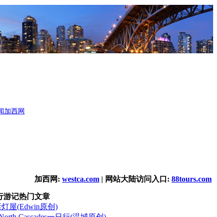
闻
加西网
加西网:
westca.com
| 网站大陆访问入口:
88tours.com
行游记热门文章
诞灯屋(Edwin原创)
orth Cascades一日行(温城原创)