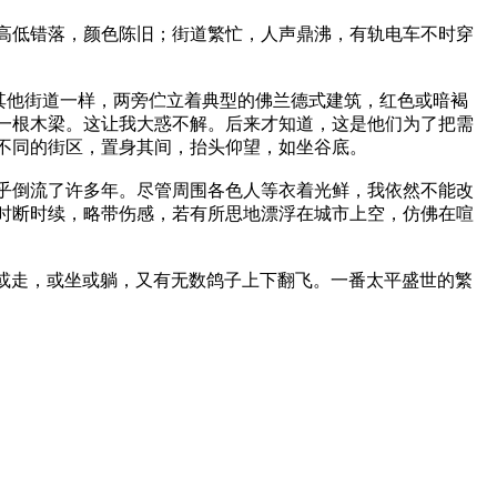
高低错落，颜色陈旧；街道繁忙，人声鼎沸，有轨电车不时穿
和其他街道一样，两旁伫立着典型的佛兰德式建筑，红色或暗褐
一根木梁。这让我大惑不解。后来才知道，这是他们为了把需
不同的街区，置身其间，抬头仰望，如坐谷底。
乎倒流了许多年。尽管周围各色人等衣着光鲜，我依然不能改
时断时续，略带伤感，若有所思地漂浮在城市上空，仿佛在喧
，或站或走，或坐或躺，又有无数鸽子上下翻飞。一番太平盛世的繁