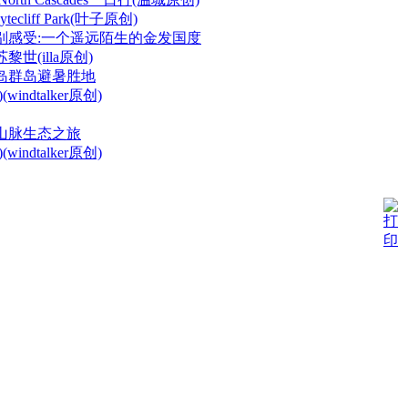
cliff Park(叶子原创)
别感受:一个遥远陌生的金发国度
世(illa原创)
岛群岛避暑胜地
indtalker原创)
山脉生态之旅
indtalker原创)