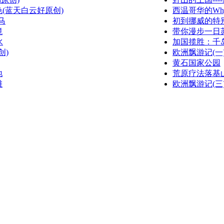
(蓝天白云好原创)
西温哥华的Whyte
马
初到挪威的特
境
带你漫步一日苏黎
水
加国揽胜：千
创)
欧洲飘游记(一)(w
黄石国家公园
地
荒原疗法落基
滩
欧洲飘游记(三)(w