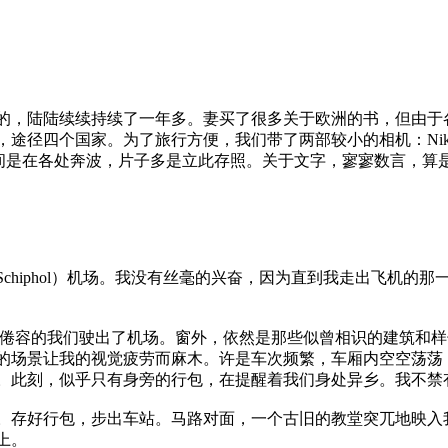
的，陆陆续续持续了一年多。妻买了很多关于欧洲的书，但由于
家。为了旅行方便，我们带了两部较小的相机：Nikon F80＋18-35/3
。由于大部分时间是在各处奔波，片子多是立此存照。关于文字，寥寥数言，
chiphol）机场。我没有丝毫的兴奋，因为直到我走出飞机的
脸倦容的我们驶出了机场。窗外，依然是那些似曾相识的建筑和
的场景让我的视觉疲劳而麻木。许是车次频繁，车厢内空空荡荡
。此刻，似乎只有身旁的行包，在提醒着我们身处异乡。我不禁
。存好行包，步出车站。马路对面，一个古旧的教堂突兀地映入
上。