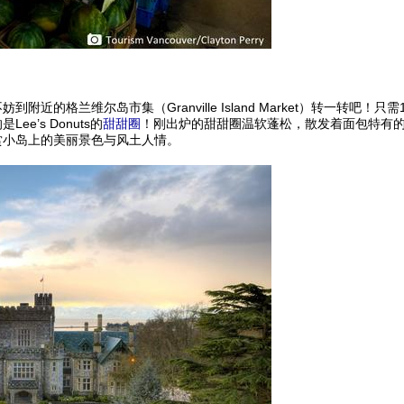
的格兰维尔岛市集（Granville Island Market）转一转
’s Donuts的
甜甜圈
！刚出炉的甜甜圈温软蓬松，散发着面包特有
赏小岛上的美丽景色与风土人情。