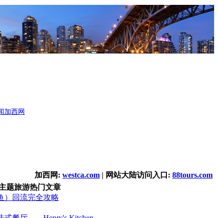
闻
加西网
加西网:
westca.com
| 网站大陆访问入口:
88tours.com
主题旅游热门文章
鱼）回流完全攻略
厅――Henry's Kitchen