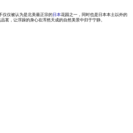
，它不仅仅被认为是北美最正宗的
日本
花园之一，同时也是日本本土以外的
然品茗，让浮躁的身心在浑然天成的自然美景中归于宁静。