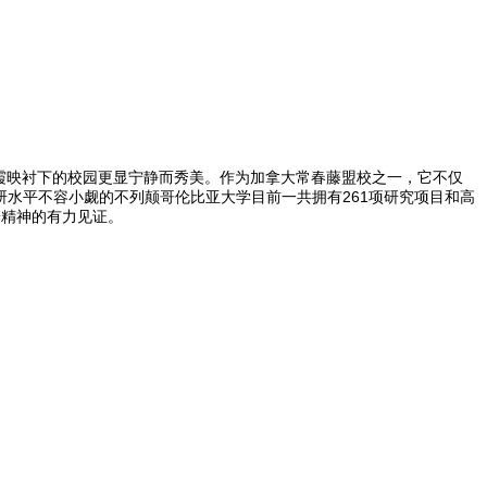
，微风拂过，晚霞映衬下的校园更显宁静而秀美。作为加拿大常春藤盟校之一，它不仅
研水平不容小觑的不列颠哥伦比亚大学目前一共拥有261项研究项目和高
辨精神的有力见证。