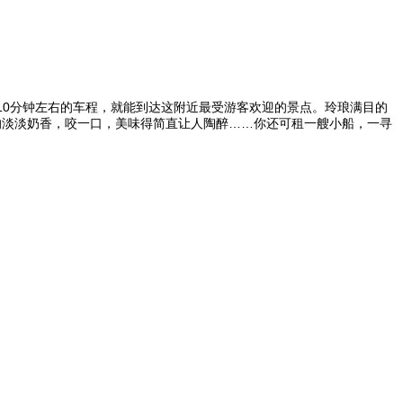
吧！只需10分钟左右的车程，就能到达这附近最受游客欢迎的景点。玲琅满目的
的淡淡奶香，咬一口，美味得简直让人陶醉……你还可租一艘小船，一寻