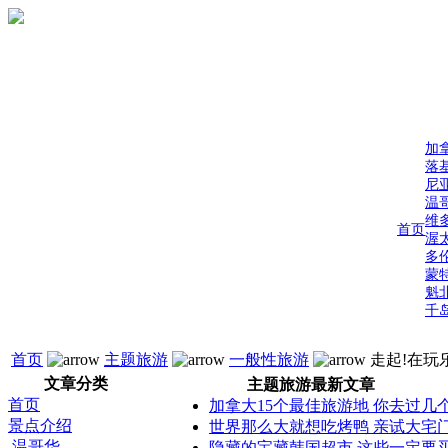
加
落
尼
温
维
首页
渥
多
蒙
魁
千
首页
主题旅游
一般性旅游
走起!在玩
文章分类
主题旅游最新文章
首页
加拿大15个最佳旅游地 你去过几
景点介绍
世界那么大就想吃烤鸭 亲试大宅
温哥华
隐藏的宝藏韩国超市 这些一定要