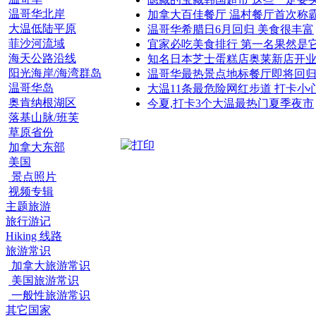
温哥华北岸
加拿大百佳餐厅 温村餐厅首次称
大温低陆平原
温哥华希腊日6月回归 美食很丰富
菲沙河流域
宜家必吃美食排行 第一名果然是
海天公路沿线
知名日本芝士蛋糕店奥莱新店开
阳光海岸/海湾群岛
温哥华最热景点地标餐厅即将回
温哥华岛
大温11条最危险网红步道 打卡小
奥肯纳根湖区
今夏,打卡3个大温最热门夏季夜市
落基山脉/班芙
草原省份
加拿大东部
美国
景点照片
视频专辑
主题旅游
旅行游记
Hiking 线路
旅游常识
加拿大旅游常识
美国旅游常识
一般性旅游常识
其它国家