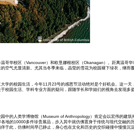
温哥华校区（Vancouver）和欧垦娜根校区（Okanagan）。距离
里的空气尤显清新。尤其当冬季来临，晶莹的雪花为校园褪下绿衣，继而
学的校园生活，今年11月23号的感恩节活动绝对是个好机会。这一天
关于校园生活、学科专业方面的疑问，跟随学长和学姐们的视角去发现多
人类学博物馆（Museum of Anthropology）肯定会以宏伟
界各地的10000多件珍贵展品，步入其中就仿佛置身于传统与现代交融
倘佯于此，仿佛时间早已静止，身心也在文化和历史的交织碰撞中慢慢沉