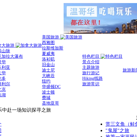
美国旅游
西雅图
拿大旅游
拉斯维加斯
基山脉
夏威夷
亚加拉大瀑布
特色栏目
洛衫矶
哥华
景点介绍
旧金山
多利亚
主题旅游
迪士尼
旅游新
太华
旅行游记
大峡谷
伦多
Hiking线路
纽约
特利尔
旅游常识
华盛顿DC
北克
波士顿
岛湖
费城
圣地亚哥
乐中赴一场知识探寻之旅
个
赏三文鱼（鲑
门
"鬼屋"之旅
买
推荐一家平民法式餐