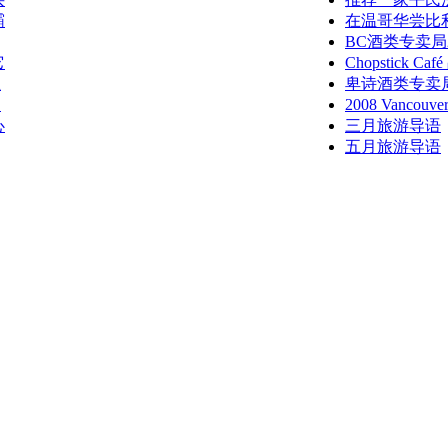
霸
在温哥华尝比
BC酒类专卖局
它
Chopstick 
业
卑诗酒类专卖
归
2008 Vancouv
心
三月旅游导语
五月旅游导语