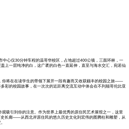
温哥华市中心仅30分钟车程的温哥华校区，占地超过400公顷，三面环林，一
覆盖上一层纯净的白，这广袤的白色一直延伸，直至与海水交汇，宛若仙
，你将在在读学生的带领下展开一段有趣而又收获颇丰的校园之旅——
姿多彩的校园故事，在一次次的近距离交流互动中体会在不列颠哥伦比亚
的建筑外观吸引到你的注意。作为世界上最优秀的原住民艺术展馆之一，这里
的历史长廊——从西北岸原住民的悠久历史文化到宏伟的图腾柱和雕塑，从
淀。