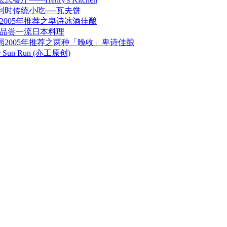
利时传统小吃──瓦夫饼
2005年推荐之卑诗冰酒佳酿
Café 品尝一流日本料理
局2005年推荐之两种「晚收」卑诗佳酿
er Sun Run (亦工原创)