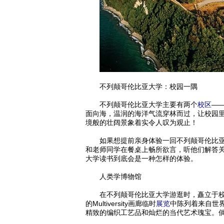
不列颠哥伦比亚大学：校园一隅
不列颠哥伦比亚大学主要有两个
校区
——
面向海，温润的海洋气流穿林而过，让校园
境般的壮阔景象着实令人叹为观止！
如果想提前亲身体验一回不列颠哥伦比亚大
和老师同学在餐桌上畅所欲言，听他们解答
大学读书到底会是一种怎样的体验。
人类学博物馆
在不列颠哥伦比亚大学游逛时，矗立于校园中的
的Multiversity画廊临时
展览
中陈列着来自世
精致的编织工艺品和灿烂的当代艺术瑰宝。