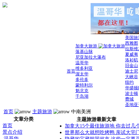
美国旅
西雅图
加拿大旅游
拉斯维
落基山脉
夏威夷
尼亚加拉大瀑布
洛衫矶
温哥华
旧金山
维多利亚
首页
迪士尼
渥太华
大峡谷
多伦多
纽约
蒙特利尔
华盛顿
魁北克
波士顿
千岛湖
费城
圣地亚
首页
主题旅游
中南美洲
文章分类
主题旅游最新文章
首页
加拿大15个最佳旅游地 你去过几
景点介绍
世界那么大就想吃烤鸭 亲试大宅
温哥华
隐藏的宝藏韩国超市 这些一定要