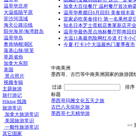
温哥华北岸
加拿大百佳餐厅 温村餐厅首次称
大温低陆平原
温哥华希腊日6月回归 美食很丰富
菲沙河流域
宜家必吃美食排行 第一名果然是
海天公路沿线
知名日本芝士蛋糕店奥莱新店开
阳光海岸/海湾群岛
温哥华最热景点地标餐厅即将回
温哥华岛
大温11条最危险网红步道 打卡小
奥肯纳根湖区
今夏,打卡3个大温最热门夏季夜市
落基山脉/班芙
草原省份
加拿大东部
中南美洲
美国
墨西哥、古巴等中南美洲国家的旅游团
景点照片
视频专辑
过滤
排
主题旅游
标题
旅行游记
墨西哥玛雅文化五天之旅
Hiking 线路
古巴八天缤纷之旅
旅游常识
墨西哥七天精华游
加拿大旅游常识
美国旅游常识
<<
一般性旅游常识
其它国家