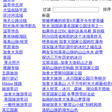
温哥华北岸
过滤
排
大温低陆平原
菲沙河流域
标题
海天公路沿线
曾被挤瘫的班芙6月重开今年更美爆
阳光海岸/海湾群岛
班夫:加国超著名国家公园没有之一
温哥华岛
如果你走过BC省的这条吊桥 算你狠
奥肯纳根湖区
阿尔伯塔省南部的这个冰湖美炸天
落基山脉/班芙
绝美如画 加拿大国家公园粉红瀑布
草原省份
现实版冰雪起源中的冰封之城在这
加拿大东部
网友实拍落基山脉的山山水水 超赞
美国
探访三万年历史的冰川
景点照片
宝翠花园--加拿大洛矶山之旅
视频专辑
落矶山脉的交响曲 班芙国家公园
主题旅游
加拿大贾斯珀国家公园
旅行游记
加拿大旅游：冰川国家公园只争朝夕
Hiking 线路
加拿大落基山 八千万年时光大师最创意
旅游常识
迷人班芙：冰川、森林、湖泊美不胜收
加拿大旅游常识
班芙国家公园 冬季滑雪好去处
美国旅游常识
如画的加拿大洛基山梦莲湖
一般性旅游常识
探秘加拿大“断背山小镇”别样风情
其它国家
洛矶山脉的湖光山色