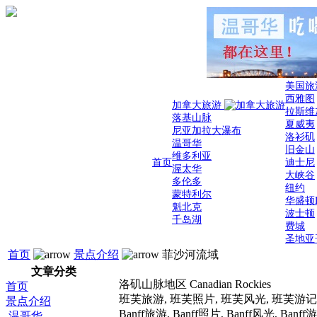
美国旅
西雅图
加拿大旅游
拉斯维
落基山脉
夏威夷
尼亚加拉大瀑布
洛衫矶
温哥华
旧金山
维多利亚
首页
迪士尼
渥太华
大峡谷
多伦多
纽约
蒙特利尔
华盛顿
魁北克
波士顿
千岛湖
费城
圣地亚
首页
景点介绍
菲沙河流域
文章分类
洛矶山脉地区 Canadian Rockies
首页
班芙旅游, 班芙照片, 班芙风光, 班芙游
景点介绍
Banff旅游, Banff照片, Banff风光, Banf
温哥华