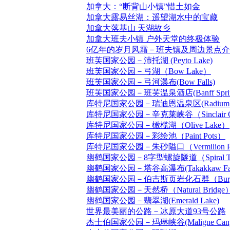
加拿大：“断背山小镇”惜土如金
加拿大露易丝湖：遥望湖水中的宝藏
加拿大落基山 天湖故乡
加拿大班夫小镇 户外天堂的终极体验
6亿年的岁月风霜－班夫镇及周边景点
班芙国家公园－沛托湖 (Peyto Lake)
班芙国家公园－弓湖（Bow Lake）
班芙国家公园－弓河瀑布(Bow Falls)
班芙国家公园－班芙温泉酒店(Banff Springs
库特尼国家公园－瑞迪恩温泉区(Radium Hot
库特尼国家公园－辛克莱峡谷（Sinclair C
库特尼国家公园－橄榄湖（Olive Lake）
库特尼国家公园－彩绘池（Paint Pots）
库特尼国家公园－朱砂隘口（Vermilion P
幽鹤国家公园－8字型螺旋隧道（Spiral Tu
幽鹤国家公园－塔谷高瀑布(Takakkaw Fal
幽鹤国家公园－伯吉斯页岩化石群（Burgess Sh
幽鹤国家公园－天然桥（Natural Bridge
幽鹤国家公园－翡翠湖(Emerald Lake)
世界最美丽的公路－冰原大道93号公路
杰士伯国家公园－玛琳峡谷(Maligne Cany